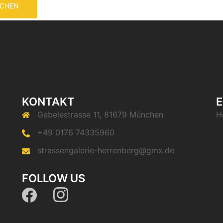
KONTAKT
E
Gebelestrasse 11, 81679 München
H
+49 0176 74335960
strassengalerie-herrenberg@gmx.de
FOLLOW US