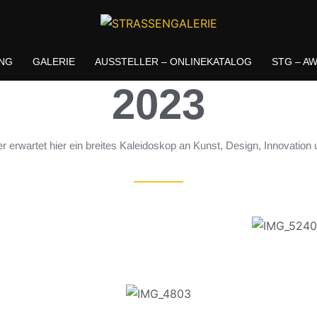
UNSERE GALERIE
NG
GALERIE
AUSSTELLER – ONLINEKATALOG
STG – A
2023
 erwartet hier ein breites Kaleidoskop an Kunst, Design, Innovation u