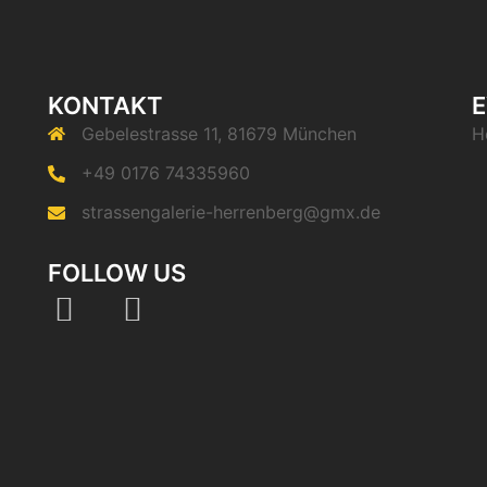
KONTAKT
E
Gebelestrasse 11, 81679 München
H
+49 0176 74335960
strassengalerie-herrenberg@gmx.de
FOLLOW US